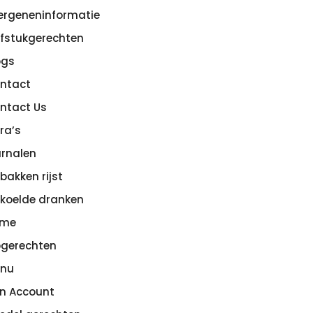
lergeneninformatie
efstukgerechten
ogs
ntact
ntact Us
tra’s
rnalen
bakken rijst
koelde dranken
ome
pgerechten
nu
jn Account