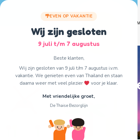
Skip
to
EVEN OP VAKANTIE
content
Home
Menu
M
Wij zijn gesloten
9 juli t/m 7 augustus
Beste klanten,
Wij zijn gesloten van 9 juli t/m 7 augustus i.v.m.
vakantie. We genieten even van Thailand en staan
Geni
daarna weer met veel plezier
voor je klaar.
Met vriendelijke groet,
De Thaise Bezorglijn