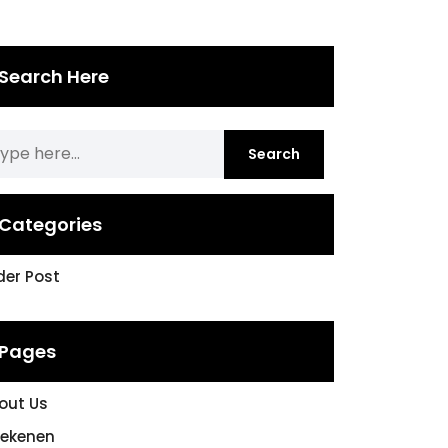
Search Here
Categories
ider Post
Pages
out Us
rekenen