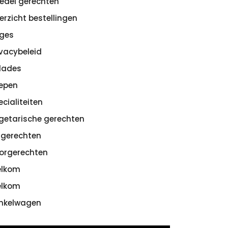
edel gerechten
erzicht bestellingen
ges
ivacybeleid
lades
epen
ecialiteiten
getarische gerechten
sgerechten
orgerechten
lkom
lkom
nkelwagen