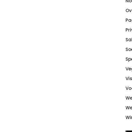
No
Ov
Pa
Pr
Sa
So
Sp
Ve
Vi
Vo
We
We
Wi