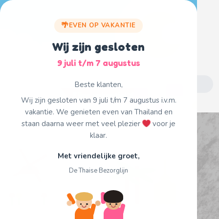
Skip
to
EVEN OP VAKANTIE
content
Wij zijn gesloten
9 juli t/m 7 augustus
Search
Beste klanten,
for:
Fijne vakantie!
Wij zijn gesloten van 9 juli t/m 7 augustus i.v.m.
vakantie. We genieten even van Thailand en
staan daarna weer met veel plezier
voor je
klaar.
Met vriendelijke groet,
De Thaise Bezorglijn
71- thaise golf purmerend.jpg