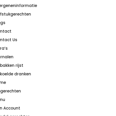
lergeneninformatie
efstukgerechten
ogs
ntact
ntact Us
tra’s
rnalen
bakken rijst
koelde dranken
ome
pgerechten
nu
jn Account