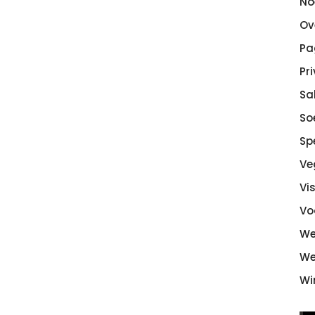
No
Ov
Pa
Pr
Sa
So
Sp
Ve
Vi
Vo
We
We
Wi