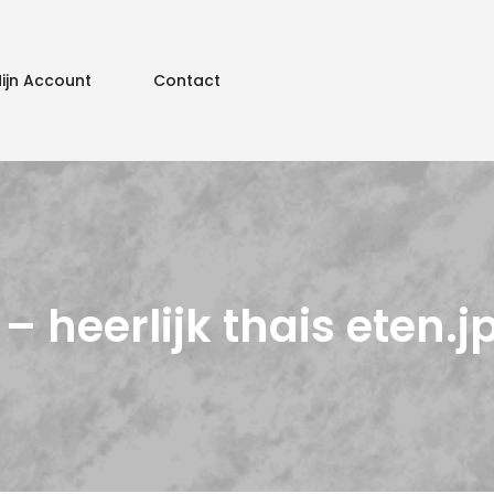
ijn Account
Contact
Fijne vaka
 – heerlijk thais eten.j