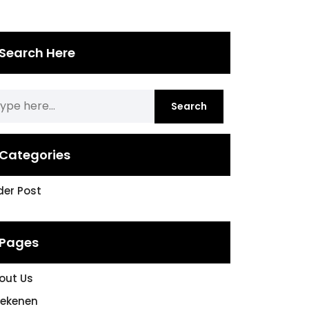
Search Here
Categories
ider Post
Pages
out Us
rekenen