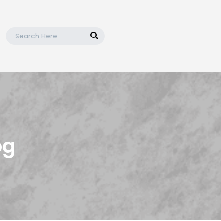
Search
for:
ntie!
pg