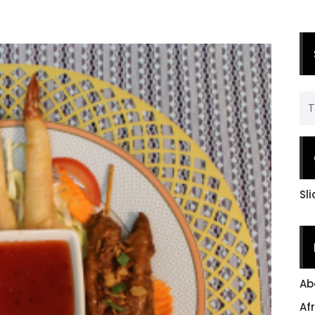
Sl
Ab
Af