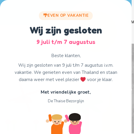
Skip
to
EVEN OP VAKANTIE
content
Home
Menu
M
Wij zijn gesloten
9 juli t/m 7 augustus
Beste klanten,
Wij zijn gesloten van 9 juli t/m 7 augustus i.v.m.
vakantie. We genieten even van Thailand en staan
daarna weer met veel plezier
voor je klaar.
6
Met vriendelijke groet,
De Thaise Bezorglijn