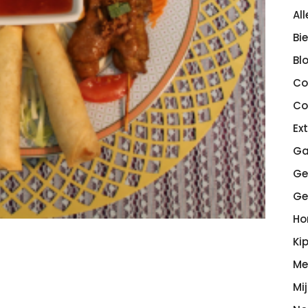
Al
Bi
Bl
Co
Co
Ex
Ga
Ge
Ge
H
Ki
Me
Mi