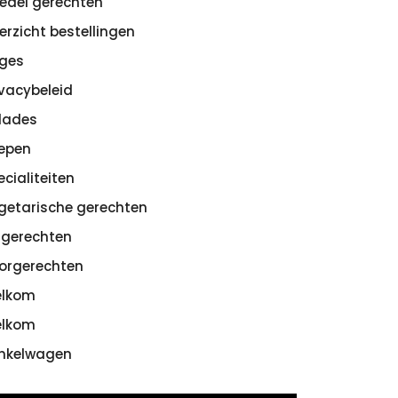
edel gerechten
erzicht bestellingen
ges
ivacybeleid
lades
epen
ecialiteiten
getarische gerechten
sgerechten
orgerechten
lkom
lkom
nkelwagen