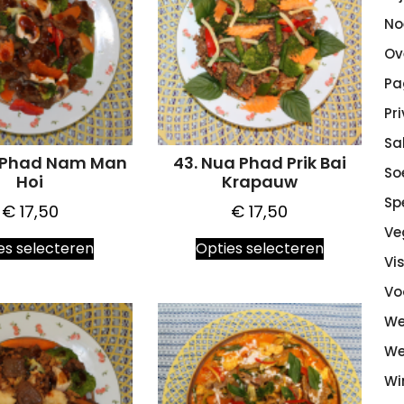
No
Ov
Pa
Pr
Sa
a Phad Nam Man
43. Nua Phad Prik Bai
So
Hoi
Krapauw
Sp
€
17,50
€
17,50
Ve
Dit
Dit
es selecteren
Opties selecteren
product
product
Vi
heeft
heeft
Vo
meerdere
meerdere
variaties.
variaties.
We
Deze
Deze
We
optie
optie
Wi
kan
kan