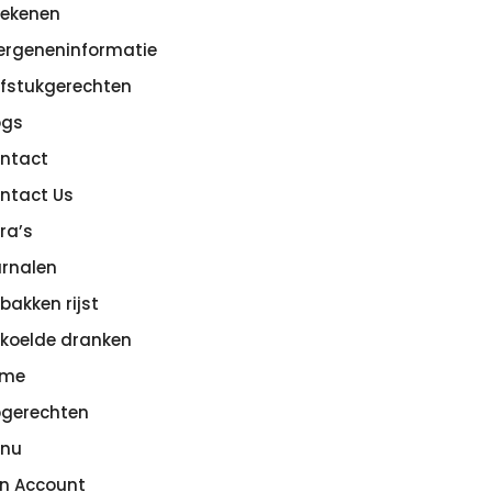
rekenen
lergeneninformatie
efstukgerechten
ogs
ntact
ntact Us
tra’s
rnalen
bakken rijst
koelde dranken
ome
pgerechten
nu
jn Account