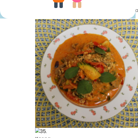
Home
/
Biefstukgerechten
/ 35. Kaeng Ph