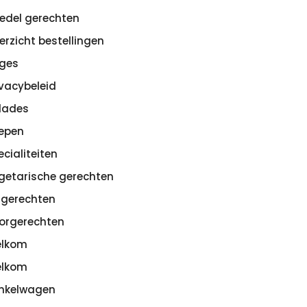
edel gerechten
erzicht bestellingen
ges
ivacybeleid
lades
epen
ecialiteiten
getarische gerechten
sgerechten
orgerechten
lkom
lkom
nkelwagen