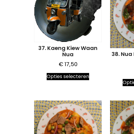
37. Kaeng Kiew Waan
38. Nu
Nua
€
17,50
Dit
Opties selecteren
product
Opti
heeft
meerdere
variaties.
Deze
optie
kan
gekozen