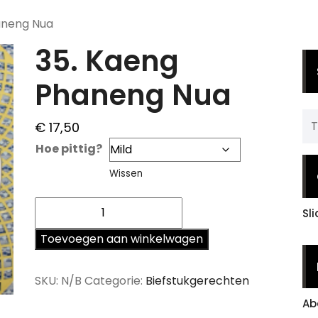
aneng Nua
35. Kaeng
Phaneng Nua
€
17,50
Hoe pittig?
Wissen
35.
Sl
Kaeng
Phaneng
Toevoegen aan winkelwagen
Nua
aantal
SKU:
N/B
Categorie:
Biefstukgerechten
Ab