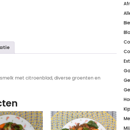
Af
Al
Bi
Bl
Co
atie
Co
Ex
Ga
osmelk met citroenblad, diverse groenten en
Ge
Ge
H
cten
Ki
Me
Mi