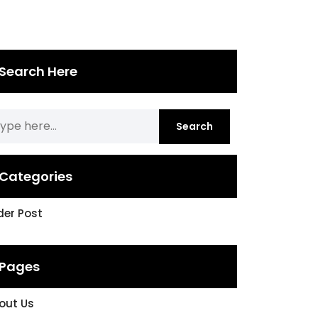
Search Here
Categories
ider Post
Pages
out Us