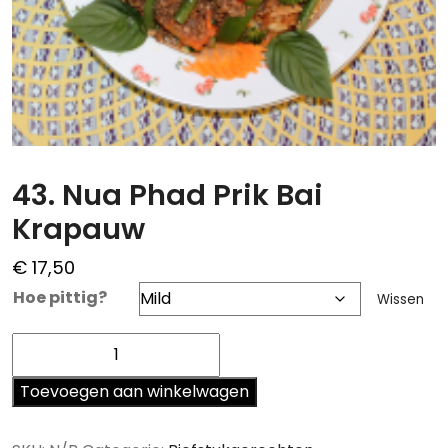
43. Nua Phad Prik Bai
Krapauw
€
17,50
Hoe pittig?
Wissen
43.
Nua
Phad
Toevoegen aan winkelwagen
Prik
Bai