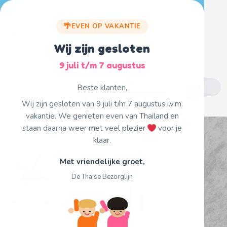
Skip
to
EVEN OP VAKANTIE
content
Wij zijn gesloten
9 juli t/m 7 augustus
Search
Beste klanten,
for:
Fijne vakantie!
Wij zijn gesloten van 9 juli t/m 7 augustus i.v.m.
vakantie. We genieten even van Thailand en
staan daarna weer met veel plezier
voor je
klaar.
Met vriendelijke groet,
De Thaise Bezorglijn
Single Product Page
Home
43. Nua Phad Prik Bai Krapauw
/