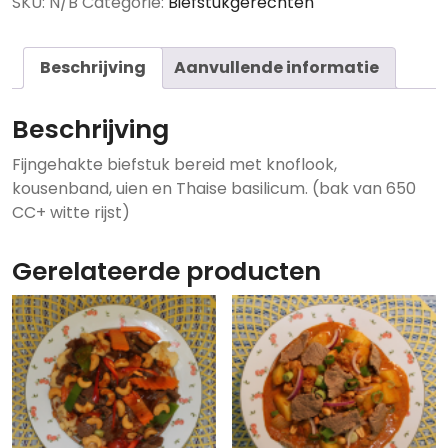
SKU:
N/B
Categorie:
Biefstukgerechten
Krapauw
aantal
Beschrijving
Aanvullende informatie
Beschrijving
Fijngehakte biefstuk bereid met knoflook,
kousenband, uien en Thaise basilicum. (bak van 650
CC+ witte rijst)
Gerelateerde producten