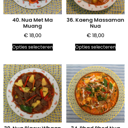
40. Nua Met Ma
36. Kaeng Massaman
Muang
Nua
€
18,00
€
18,00
Dit
Dit
Opties selecteren
Opties selecteren
product
prod
heeft
heeft
meerdere
meer
variaties.
variat
Deze
Deze
optie
optie
kan
kan
gekozen
geko
worden
word
op
op
de
de
productpagina
prod