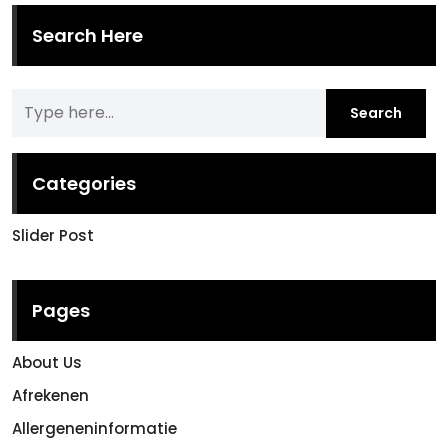
optie
kan
Search Here
gekozen
worden
op
de
productpagina
Categories
Slider Post
Pages
About Us
Afrekenen
Allergeneninformatie