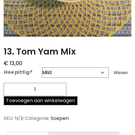
13. Tom Yam Mix
€
13,00
Hoe pittig?
Wissen
13.
Tom
Yam
Toevoegen aan winkelwagen
Mix
aantal
SKU:
N/B
Categorie:
Soepen