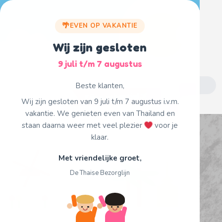
Skip
to
EVEN OP VAKANTIE
content
Wij zijn gesloten
9 juli t/m 7 augustus
Search
Beste klanten,
for:
Fijne vakantie!
Wij zijn gesloten van 9 juli t/m 7 augustus i.v.m.
vakantie. We genieten even van Thailand en
staan daarna weer met veel plezier
voor je
klaar.
Met vriendelijke groet,
De Thaise Bezorglijn
Single Product Page
Home
13. Tom Yam Mix
/