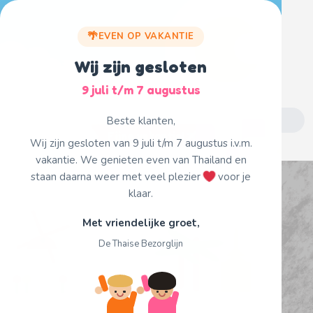
Skip
to
EVEN OP VAKANTIE
content
Wij zijn gesloten
9 juli t/m 7 augustus
Search
Beste klanten,
for:
Fijne vakantie!
Wij zijn gesloten van 9 juli t/m 7 augustus i.v.m.
vakantie. We genieten even van Thailand en
staan daarna weer met veel plezier
voor je
klaar.
Met vriendelijke groet,
De Thaise Bezorglijn
Single Product Page
Home
68. Kao Phad Kai.
/