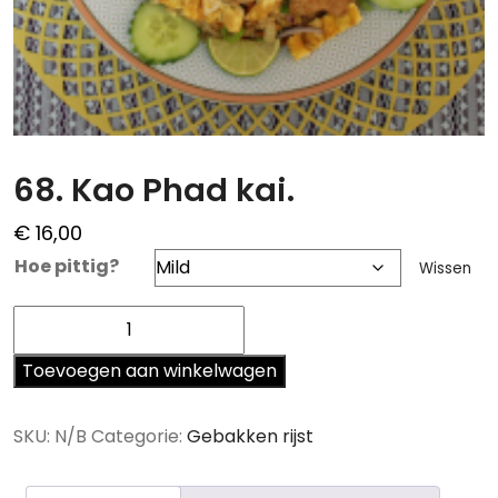
68. Kao Phad kai.
€
16,00
Hoe pittig?
Wissen
68.
Kao
Phad
Toevoegen aan winkelwagen
kai.
aantal
SKU:
N/B
Categorie:
Gebakken rijst