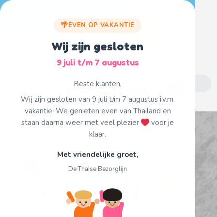
Skip
to
EVEN OP VAKANTIE
content
Wij zijn gesloten
9 juli t/m 7 augustus
Search
Beste klanten,
for:
Fijne vakantie!
Wij zijn gesloten van 9 juli t/m 7 augustus i.v.m.
vakantie. We genieten even van Thailand en
staan daarna weer met veel plezier
voor je
klaar.
Met vriendelijke groet,
De Thaise Bezorglijn
Archive Product Page
Home
/ /