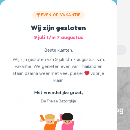
Skip
to
EVEN OP VAKANTIE
content
Wij zijn gesloten
9 juli t/m 7 augustus
Search
Beste klanten,
for:
Fijne vakantie!
Wij zijn gesloten van 9 juli t/m 7 augustus i.v.m.
vakantie. We genieten even van Thailand en
staan daarna weer met veel plezier
voor je
klaar.
Met vriendelijke groet,
De Thaise Bezorglijn
57- thaise khaosan purmerend.jpg