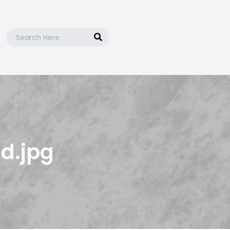
Search
for:
d.jpg