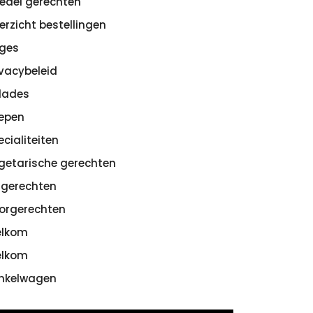
edel gerechten
erzicht bestellingen
ges
ivacybeleid
lades
epen
ecialiteiten
getarische gerechten
sgerechten
orgerechten
lkom
lkom
nkelwagen