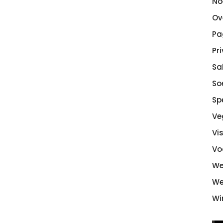
No
Ov
Pa
Pr
Sa
So
Sp
Ve
Vi
Vo
We
We
Wi