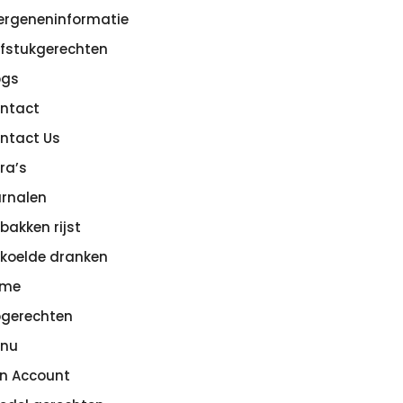
lergeneninformatie
efstukgerechten
ogs
ntact
ntact Us
tra’s
rnalen
bakken rijst
koelde dranken
ome
pgerechten
nu
jn Account