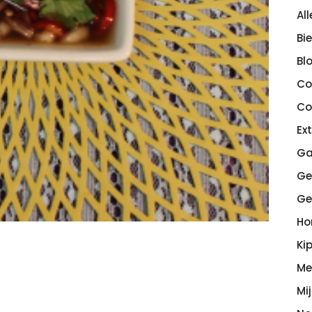
Al
Bi
Bl
Co
Co
Ex
Ga
Ge
Ge
H
Ki
Me
Mi