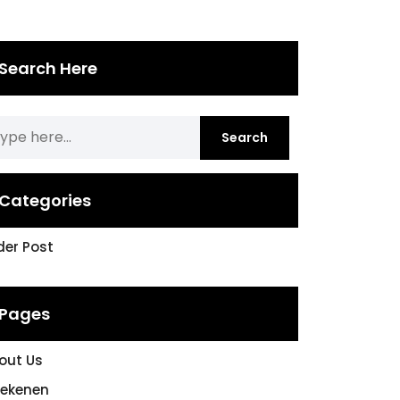
Search Here
Categories
ider Post
Pages
out Us
rekenen