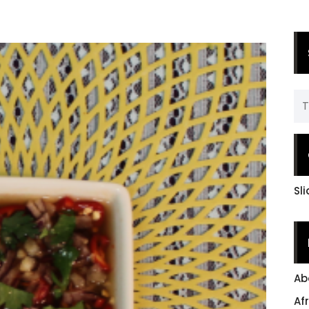
Sl
Ab
Af